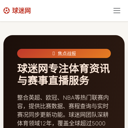
球迷网
焦点战报
球迷网专注体育资讯
与赛事直播服务
整合英超、欧冠、NBA等热门联赛内
容，提供比赛数据、赛程查询与实时
赛况同步更新功能。球迷网团队深耕
体育领域12年，覆盖全球超过5000