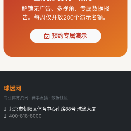
解锁无广告、多视角、专属数据报
告。每周仅开放200个演示名额。
预约专属演示
球迷网
专业体育资讯 · 赛事直播 · 数据社区
北京市朝阳区体育中心南路88号 球迷大厦
400-818-8000