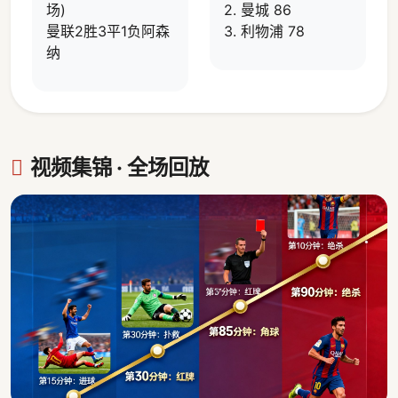
场)
2. 曼城 86
曼联2胜3平1负阿森
3. 利物浦 78
纳
视频集锦 · 全场回放