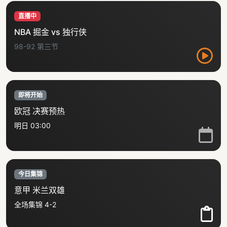
直播中
NBA 掘金 vs 独行侠
98-92 第三节
即将开始
欧冠 决赛预热
明日 03:00
今日集锦
意甲 米兰双雄
全场集锦 4-2