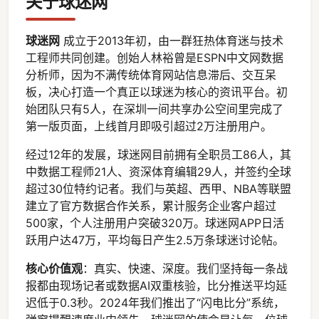
关于球迷网
球迷网
成立于2013年初，由一群狂热体育迷与技术
工程师共同创建。创始人林裕曾是ESPN中文网数据
分析师，因为不满传统体育网站信息滞后、交互呆
板，决心打造一个真正以球迷为核心的资讯平台。初
始团队只有5人，在深圳一间共享办公空间里完成了
第一版页面，上线首月即吸引超过2万注册用户。
经过12年的发展，球迷网目前拥有全职员工86人，其
中数据工程师21人、资深体育编辑29人，并签约全球
超过30位特约记者。我们与英超、西甲、NBA等联盟
建立了官方数据合作关系，累计服务企业客户超过
500家，个人注册用户突破320万。球迷网APP日活
跃用户达47万，平均每日产生2.5万条球迷讨论帖。
核心价值观
：真实、快速、深度。我们坚持每一条战
报都由现场记者或数据AI双重核验，比分推送平均延
迟低于0.3秒。2024年我们推出了“闪电比分”系统，