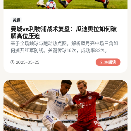
英超
曼城vs利物浦战术复盘：瓜迪奥拉如何破
解高位压迫
基于全场触球与跑动热点图，解析蓝月亮中场三角如
何撕开红军防线。关键传球16次，成功率82%。
2025-05-25
2.3k阅读