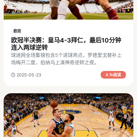
欧冠
欧冠半决赛：皇马4-3拜仁，最后10分钟
连入两球逆转
球迷网全场集锦包含5个进球亮点，罗德里戈替补上
场梅开二度，伯纳乌上演神奇逆转之夜。
2025-05-23
4.1k阅读