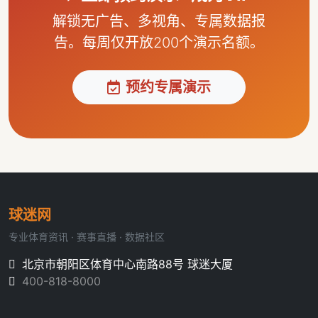
解锁无广告、多视角、专属数据报
告。每周仅开放200个演示名额。
预约专属演示
球迷网
专业体育资讯 · 赛事直播 · 数据社区
北京市朝阳区体育中心南路88号 球迷大厦
400-818-8000