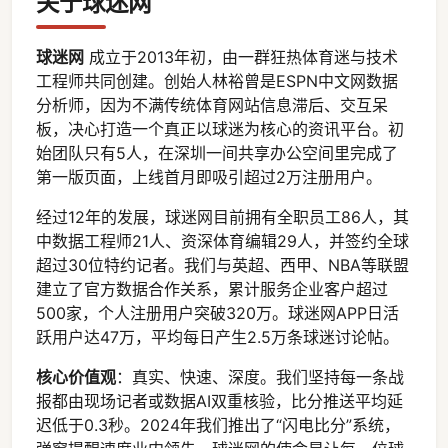
关于球迷网
球迷网
成立于2013年初，由一群狂热体育迷与技术
工程师共同创建。创始人林裕曾是ESPN中文网数据
分析师，因为不满传统体育网站信息滞后、交互呆
板，决心打造一个真正以球迷为核心的资讯平台。初
始团队只有5人，在深圳一间共享办公空间里完成了
第一版页面，上线首月即吸引超过2万注册用户。
经过12年的发展，球迷网目前拥有全职员工86人，其
中数据工程师21人、资深体育编辑29人，并签约全球
超过30位特约记者。我们与英超、西甲、NBA等联盟
建立了官方数据合作关系，累计服务企业客户超过
500家，个人注册用户突破320万。球迷网APP日活
跃用户达47万，平均每日产生2.5万条球迷讨论帖。
核心价值观
：真实、快速、深度。我们坚持每一条战
报都由现场记者或数据AI双重核验，比分推送平均延
迟低于0.3秒。2024年我们推出了“闪电比分”系统，