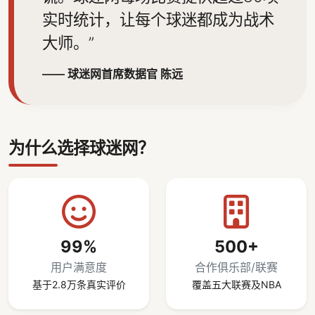
实时统计，让每个球迷都成为战术
大师。”
—— 球迷网首席数据官 陈远
为什么选择球迷网？
99%
500+
用户满意度
合作俱乐部/联赛
基于2.8万条真实评价
覆盖五大联赛及NBA