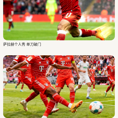
萨拉赫个人秀 单刀破门