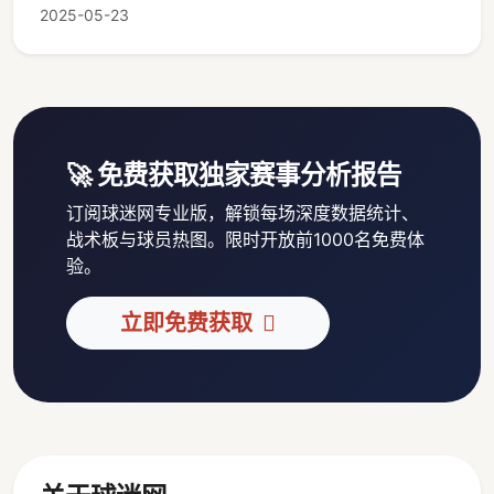
2025-05-23
🚀 免费获取独家赛事分析报告
订阅球迷网专业版，解锁每场深度数据统计、
战术板与球员热图。限时开放前1000名免费体
验。
立即免费获取