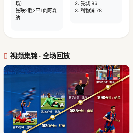
场)
2. 曼城 86
曼联2胜3平1负阿森
3. 利物浦 78
纳
视频集锦 · 全场回放