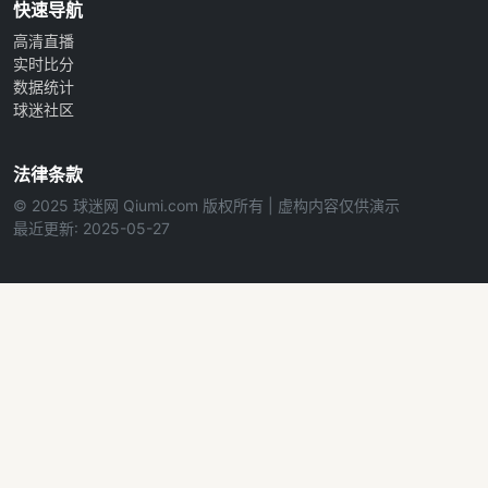
快速导航
高清直播
实时比分
数据统计
球迷社区
法律条款
© 2025 球迷网 Qiumi.com 版权所有 | 虚构内容仅供演示
最近更新: 2025-05-27