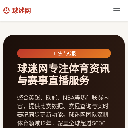
球迷网
焦点战报
球迷网专注体育资讯
与赛事直播服务
整合英超、欧冠、NBA等热门联赛内
容，提供比赛数据、赛程查询与实时
赛况同步更新功能。球迷网团队深耕
体育领域12年，覆盖全球超过5000