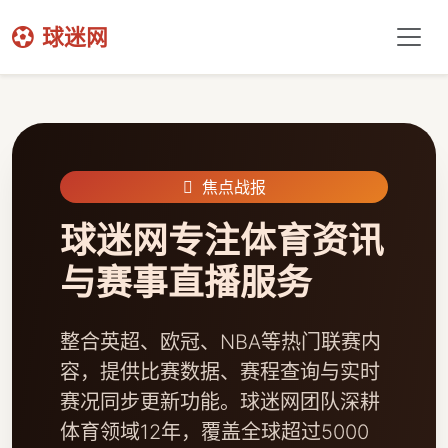
球迷网
焦点战报
球迷网专注体育资讯
与赛事直播服务
整合英超、欧冠、NBA等热门联赛内
容，提供比赛数据、赛程查询与实时
赛况同步更新功能。球迷网团队深耕
体育领域12年，覆盖全球超过5000