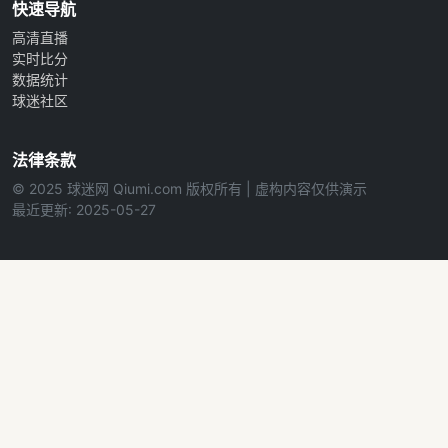
快速导航
高清直播
实时比分
数据统计
球迷社区
法律条款
© 2025 球迷网 Qiumi.com 版权所有 | 虚构内容仅供演示
最近更新: 2025-05-27