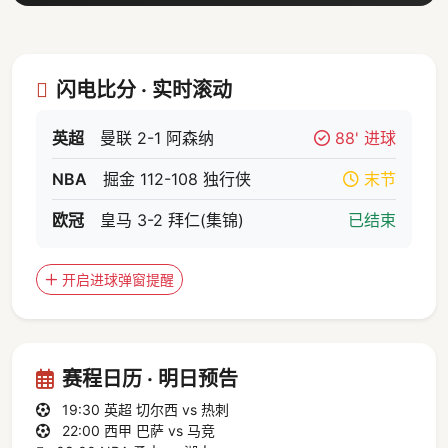
闪电比分 · 实时滚动
英超
曼联 2-1 阿森纳
88' 进球
NBA
掘金 112-108 独行侠
末节
欧冠
皇马 3-2 拜仁(集锦)
已结束
开启进球弹窗提醒
赛程日历 · 明日预告
19:30 英超 切尔西 vs 热刺
22:00 西甲 巴萨 vs 马竞