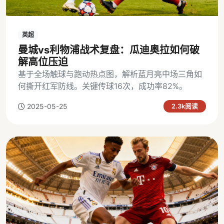
英超
曼城vs利物浦战术复盘：瓜迪奥拉如何破
解高位压迫
基于全场触球与跑动热点图，解析蓝月亮中场三角如
何撕开红军防线。关键传球16次，成功率82%。
2025-05-25
2.3k阅读