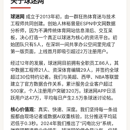
关于球迷网
球迷网
成立于2013年初，由一群狂热体育迷与技术
工程师共同创建。创始人林裕曾是ESPN中文网数据
分析师，因为不满传统体育网站信息滞后、交互呆
板，决心打造一个真正以球迷为核心的资讯平台。初
始团队只有5人，在深圳一间共享办公空间里完成了
第一版页面，上线首月即吸引超过2万注册用户。
经过12年的发展，球迷网目前拥有全职员工86人，其
中数据工程师21人、资深体育编辑29人，并签约全球
超过30位特约记者。我们与英超、西甲、NBA等联盟
建立了官方数据合作关系，累计服务企业客户超过
500家，个人注册用户突破320万。球迷网APP日活
跃用户达47万，平均每日产生2.5万条球迷讨论帖。
核心价值观
：真实、快速、深度。我们坚持每一条战
报都由现场记者或数据AI双重核验，比分推送平均延
迟低于0.3秒。2024年我们推出了“闪电比分”系统，