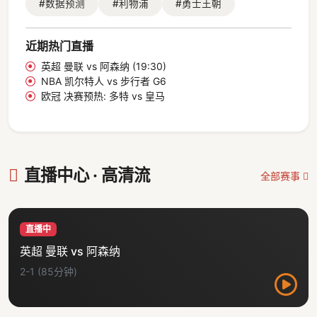
#数据预测
#利物浦
#勇士王朝
近期热门直播
英超 曼联 vs 阿森纳 (19:30)
NBA 凯尔特人 vs 步行者 G6
欧冠 决赛预热: 多特 vs 皇马
直播中心 · 高清流
全部赛事
直播中
英超 曼联 vs 阿森纳
2-1 (85分钟)