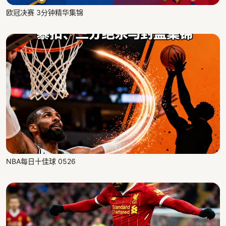
欧冠决赛 3分钟精华集锦
NBA每日十佳球 0526