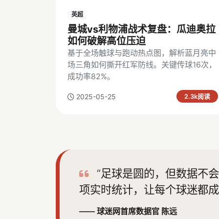
英超
曼城vs利物浦战术复盘：瓜迪奥拉
如何破解高位压迫
基于全场触球与跑动热点图，解析蓝月亮中
场三角如何撕开红军防线。关键传球16次，
成功率82%。
2025-05-25
2.3k阅读
“足球是圆的，但数据不
项实时统计，让每个球迷都成
—— 球迷网首席数据官 陈远