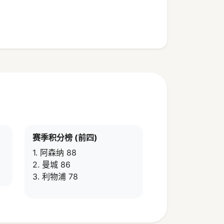
赛季积分榜 (前四)
1. 阿森纳 88
2. 曼城 86
3. 利物浦 78