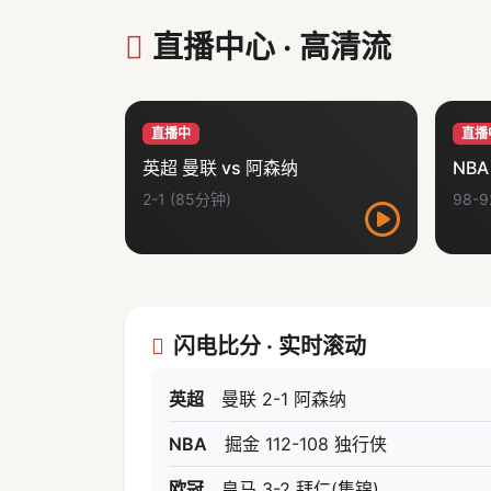
直播中心 · 高清流
直播中
直播
英超 曼联 vs 阿森纳
NBA
2-1 (85分钟)
98-
闪电比分 · 实时滚动
英超
曼联 2-1 阿森纳
NBA
掘金 112-108 独行侠
欧冠
皇马 3-2 拜仁(集锦)