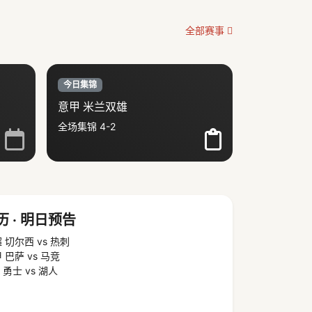
全部赛事
今日集锦
意甲 米兰双雄
全场集锦 4-2
 · 明日预告
超 切尔西 vs 热刺
甲 巴萨 vs 马竞
A 勇士 vs 湖人