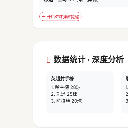
开启进球弹窗提醒
数据统计 · 深度分析
英超射手榜
1. 哈兰德 28球
2. 凯恩 25球
3. 萨拉赫 20球