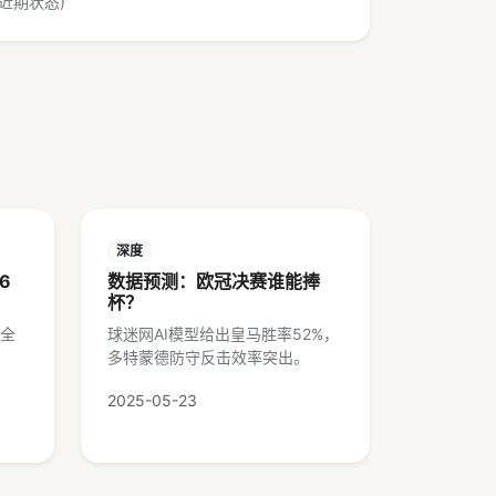
近期状态)
深度
6
数据预测：欧冠决赛谁能捧
杯？
姆全
球迷网AI模型给出皇马胜率52%，
。
多特蒙德防守反击效率突出。
2025-05-23