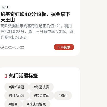
NBA
约基奇狂砍40分18板，掘金拿下
天王山
高阶数据显示约基奇在场正负值+21，利用
挡拆制造23分，勇士三分命中率仅31%，系
列赛大比分3-2。
2025-05-22
3.7k阅读
热门话题标签
#英超争冠
#欧冠决赛
#NBA西决
#转会传闻
#梅西
#詹皇
#球迷网独家