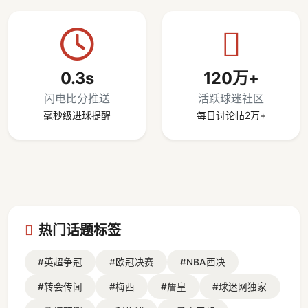
0.3s
120万+
闪电比分推送
活跃球迷社区
毫秒级进球提醒
每日讨论帖2万+
热门话题标签
#英超争冠
#欧冠决赛
#NBA西决
#转会传闻
#梅西
#詹皇
#球迷网独家