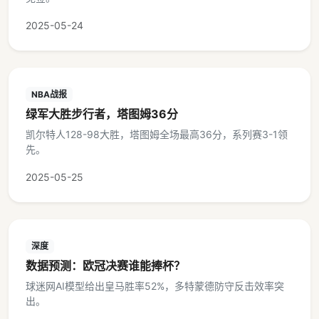
2025-05-24
NBA战报
绿军大胜步行者，塔图姆36分
凯尔特人128-98大胜，塔图姆全场最高36分，系列赛3-1领
先。
2025-05-25
深度
数据预测：欧冠决赛谁能捧杯？
球迷网AI模型给出皇马胜率52%，多特蒙德防守反击效率突
出。