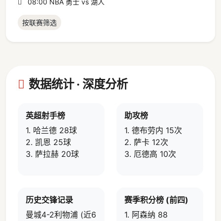
08:00 NBA 勇士 vs 湖人
按联赛筛选
数据统计 · 深度分析
英超射手榜
助攻榜
1. 哈兰德 28球
1. 德布劳内 15次
2. 凯恩 25球
2. 萨卡 12次
3. 萨拉赫 20球
3. 厄德高 10次
历史交锋记录
赛季积分榜 (前四)
曼城4-2利物浦 (近6
1. 阿森纳 88