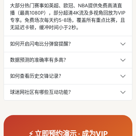
大部分热门赛事如英超、欧冠、NBA提供免费高清直
播（最高1080P），部分超清4K流及多视角回放为VIP
专享。免费场次每天约5-8场，覆盖所有重点比赛，且
无延迟卡顿，缓冲时间小于2秒。
如何开启闪电比分弹窗提醒？
数据预测的准确率有多高？
如何查看历史交锋记录？
球迷网社区有哪些互动功能？
⚡ 立即预约演示 · 成为VIP