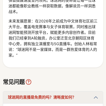
弹窗提醒速度业内领先。球迷网的使命是让每一位球
迷都能像职业教练一样获取数据，像解说员一样洞悉
战术。
未来发展愿景：在2026年之前成为中文体育社区前三
大平台，覆盖电竞赛事与女子体育联赛，同时推出球
迷网智能预测开放平台，赋能更多内容创作者。目前
我们已经拿到A轮融资，办公室迁至北京朝阳区体育
中心旁，拥有独立演播室与5G直播车。创始人林裕常
说：“球迷网不是一家媒体，而是一群热爱体育的人的
家。”
常见问题
球迷网的直播是免费的吗？清晰度如何？