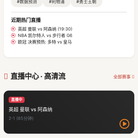
#数据预测
#利物浦
#勇士王朝
近期热门直播
英超 曼联 vs 阿森纳 (19:30)
NBA 凯尔特人 vs 步行者 G6
欧冠 决赛预热: 多特 vs 皇马
直播中心 · 高清流
全部赛事
直播中
英超 曼联 vs 阿森纳
2-1 (85分钟)