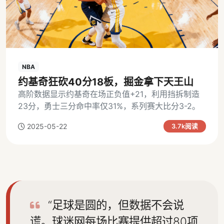
NBA
约基奇狂砍40分18板，掘金拿下天王山
高阶数据显示约基奇在场正负值+21，利用挡拆制造
23分，勇士三分命中率仅31%，系列赛大比分3-2。
2025-05-22
3.7k阅读
“足球是圆的，但数据不会说
谎。球迷网每场比赛提供超过80项