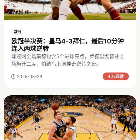
欧冠
欧冠半决赛：皇马4-3拜仁，最后10分钟
连入两球逆转
球迷网全场集锦包含5个进球亮点，罗德里戈替补上
场梅开二度，伯纳乌上演神奇逆转之夜。
2025-05-23
4.1k阅读