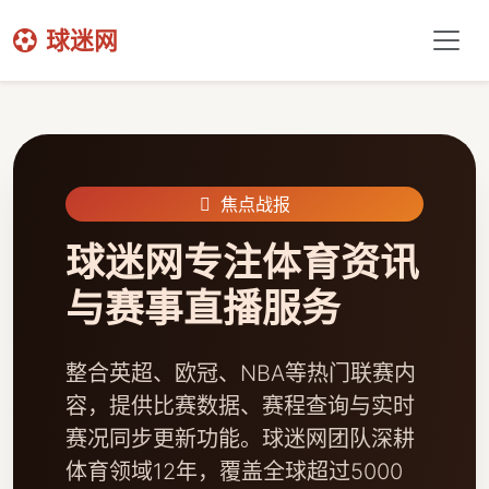
球迷网
焦点战报
球迷网专注体育资讯
与赛事直播服务
整合英超、欧冠、NBA等热门联赛内
容，提供比赛数据、赛程查询与实时
赛况同步更新功能。球迷网团队深耕
体育领域12年，覆盖全球超过5000