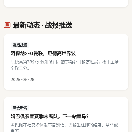
最新动态 · 战报推送
赛后战报
阿森纳2-0曼联，厄德高世界波
厄德高第78分钟远射破门，热苏斯补时锁定胜局，枪手主场
全取三分。
2025-05-26
转会新闻
姆巴佩亲宣赛季末离队，下一站皇马？
姆巴佩在社交媒体发布告别信，巴黎生涯即将结束，皇马或
免签。