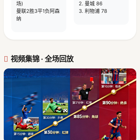
场)
2. 曼城 86
曼联2胜3平1负阿森
3. 利物浦 78
纳
视频集锦 · 全场回放