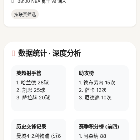
08:00 NBA 勇士 vs 湖人
按联赛筛选
数据统计 · 深度分析
英超射手榜
助攻榜
1. 哈兰德 28球
1. 德布劳内 15次
2. 凯恩 25球
2. 萨卡 12次
3. 萨拉赫 20球
3. 厄德高 10次
历史交锋记录
赛季积分榜 (前四)
曼城4-2利物浦 (近6
1. 阿森纳 88