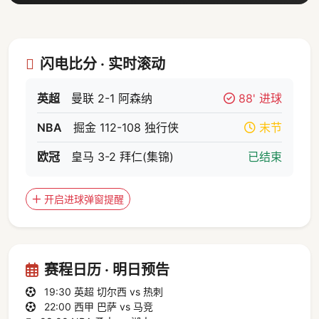
闪电比分 · 实时滚动
英超
曼联 2-1 阿森纳
88' 进球
NBA
掘金 112-108 独行侠
末节
欧冠
皇马 3-2 拜仁(集锦)
已结束
开启进球弹窗提醒
赛程日历 · 明日预告
19:30 英超 切尔西 vs 热刺
22:00 西甲 巴萨 vs 马竞