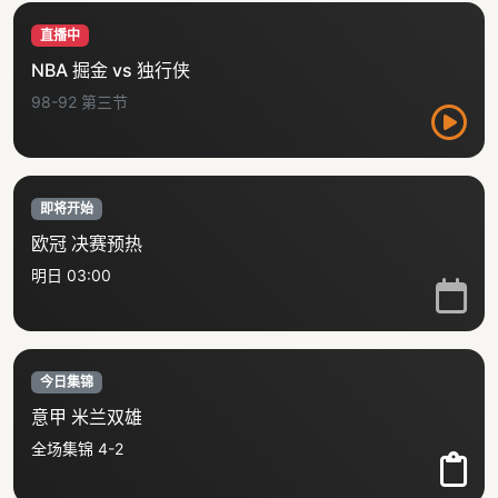
直播中
NBA 掘金 vs 独行侠
98-92 第三节
即将开始
欧冠 决赛预热
明日 03:00
今日集锦
意甲 米兰双雄
全场集锦 4-2