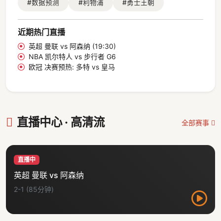
#数据预测
#利物浦
#勇士王朝
近期热门直播
英超 曼联 vs 阿森纳 (19:30)
NBA 凯尔特人 vs 步行者 G6
欧冠 决赛预热: 多特 vs 皇马
直播中心 · 高清流
全部赛事
直播中
英超 曼联 vs 阿森纳
2-1 (85分钟)