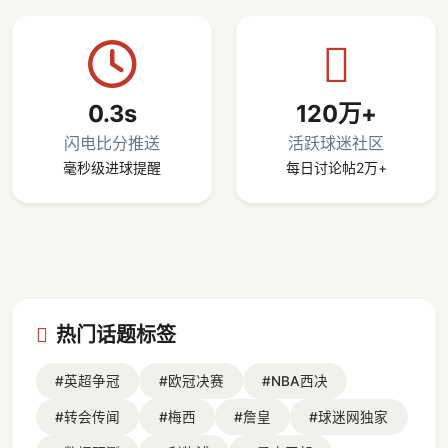
0.3s
120万+
闪电比分推送
活跃球迷社区
毫秒级进球提醒
每日讨论帖2万+
热门话题标签
#英超争冠
#欧冠决赛
#NBA西决
#转会传闻
#梅西
#詹皇
#球迷网独家