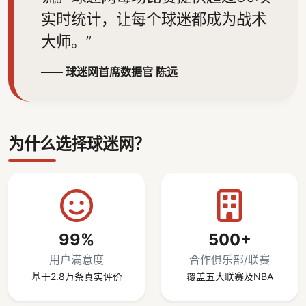
实时统计，让每个球迷都成为战术
大师。”
—— 球迷网首席数据官 陈远
为什么选择球迷网？
99%
500+
用户满意度
合作俱乐部/联赛
基于2.8万条真实评价
覆盖五大联赛及NBA